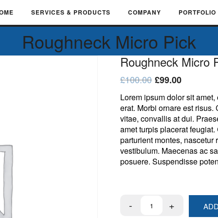
OME
SERVICES & PRODUCTS
COMPANY
PORTFOLIO
Roughneck Micro Pick
Roughneck Micro P
£
100.00
£
99.00
Lorem ipsum dolor sit amet, 
erat. Morbi ornare est risus.
vitae, convallis at dui. Prae
amet turpis placerat feugiat
parturient montes, nascetur
vestibulum. Maecenas ac sap
posuere. Suspendisse potent
Roughneck
ADD
Micro