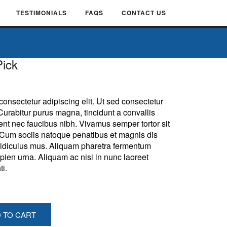
TESTIMONIALS
FAQS
CONTACT US
ick
consectetur adipiscing elit. Ut sed consectetur
 Curabitur purus magna, tincidunt a convallis
sent nec faucibus nibh. Vivamus semper tortor sit
. Cum sociis natoque penatibus et magnis dis
 ridiculus mus. Aliquam pharetra fermentum
ien urna. Aliquam ac nisi in nunc laoreet
i.
 TO CART