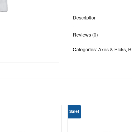
Pick
quantity
Description
Reviews (0)
Categories:
Axes & Picks
,
B
Sale!