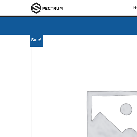
H
Sale!